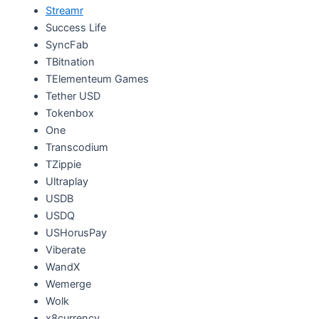
Streamr
Success Life
SyncFab
TBitnation
TElementeum Games
Tether USD
Tokenbox
One
Transcodium
TZippie
Ultraplay
USDB
USDQ
USHorusPay
Viberate
WandX
Wemerge
Wolk
x8currency