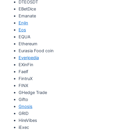
DTEOSDT
EBetDice
Emanate
Enjin
Eos
EQUA
Ethereum
Eurasia Food coin
Everipedia
EXinFin
Faelf
FintruX
FINX
GHedge Trade
Gifto
Gnosis
GRID
HireVibes
iExec