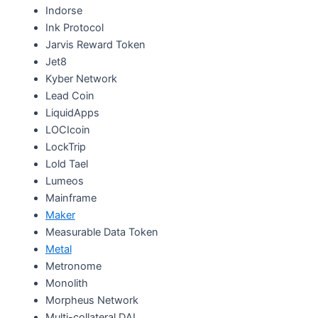
Indorse
Ink Protocol
Jarvis Reward Token
Jet8
Kyber Network
Lead Coin
LiquidApps
LOCIcoin
LockTrip
Lold Tael
Lumeos
Mainframe
Maker
Measurable Data Token
Metal
Metronome
Monolith
Morpheus Network
Multi-collateral DAI