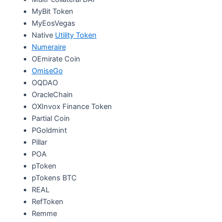
MyBit Token
MyEosVegas
Native
Utility Token
Numeraire
OEmirate Coin
OmiseGo
OQDAO
OracleChain
OXInvox Finance Token
Partial Coin
PGoldmint
Pillar
POA
pToken
pTokens BTC
REAL
RefToken
Remme