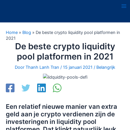
Ga
naar
Ma
de
Me
inhoud
Home
»
Blog
»
De beste crypto liquidity pool platformen in
2021
De beste crypto liquidity
pool platformen in 2021
Door
Thanh Lanh Tran
/
15 januari 2021
/
Belangrijk
Een relatief nieuwe manier van extra
geld aan je crypto verdienen zijn de
investeringen in liquidity pool
platformen. Dat klinkt natuurlijk leuk,