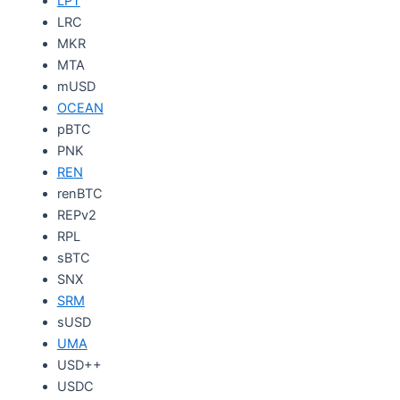
LPT
LRC
MKR
MTA
mUSD
OCEAN
pBTC
PNK
REN
renBTC
REPv2
RPL
sBTC
SNX
SRM
sUSD
UMA
USD++
USDC