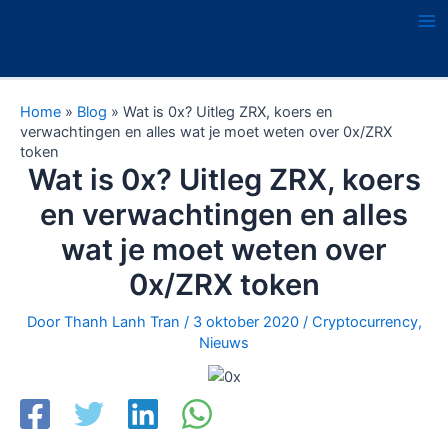
Ga
naar
Ma
de
Me
inhoud
Home
»
Blog
»
Wat is 0x? Uitleg ZRX, koers en
verwachtingen en alles wat je moet weten over 0x/ZRX
token
Wat is 0x? Uitleg ZRX, koers
en verwachtingen en alles
wat je moet weten over
0x/ZRX token
Door
Thanh Lanh Tran
/
3 oktober 2020
/
Cryptocurrency
,
Nieuws