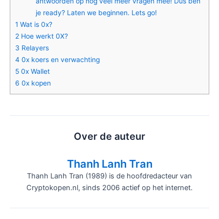
antwoorden op nog veel meer vragen mee! Dus ben
je ready? Laten we beginnen. Lets go!
1
Wat is 0x?
2
Hoe werkt 0X?
3
Relayers
4
0x koers en verwachting
5
0x Wallet
6
0x kopen
Over de auteur
Thanh Lanh Tran
Thanh Lanh Tran (1989) is de hoofdredacteur van
Cryptokopen.nl, sinds 2006 actief op het internet.