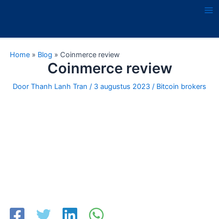
Ga
naar
Ma
de
Me
inhoud
Home
»
Blog
»
Coinmerce review
Coinmerce review
Door
Thanh Lanh Tran
/
3 augustus 2023
/
Bitcoin brokers