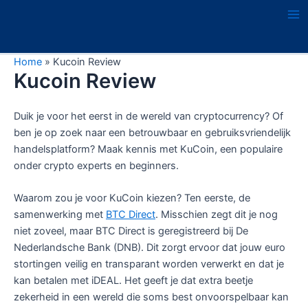
Ga
naar
Ma
de
Me
inhoud
Home
»
Kucoin Review
Kucoin Review
Duik je voor het eerst in de wereld van cryptocurrency? Of
ben je op zoek naar een betrouwbaar en gebruiksvriendelijk
handelsplatform? Maak kennis met KuCoin, een populaire
onder crypto experts en beginners.
Waarom zou je voor KuCoin kiezen? Ten eerste, de
samenwerking met
BTC Direct
. Misschien zegt dit je nog
niet zoveel, maar BTC Direct is geregistreerd bij De
Nederlandsche Bank (DNB). Dit zorgt ervoor dat jouw euro
stortingen veilig en transparant worden verwerkt en dat je
kan betalen met iDEAL. Het geeft je dat extra beetje
zekerheid in een wereld die soms best onvoorspelbaar kan