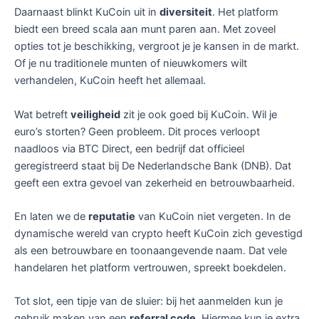
Daarnaast blinkt KuCoin uit in
diversiteit
. Het platform
biedt een breed scala aan munt paren aan. Met zoveel
opties tot je beschikking, vergroot je je kansen in de markt.
Of je nu traditionele munten of nieuwkomers wilt
verhandelen, KuCoin heeft het allemaal.
Wat betreft
veiligheid
zit je ook goed bij KuCoin. Wil je
euro’s storten? Geen probleem. Dit proces verloopt
naadloos via BTC Direct, een bedrijf dat officieel
geregistreerd staat bij De Nederlandsche Bank (DNB). Dat
geeft een extra gevoel van zekerheid en betrouwbaarheid.
En laten we de
reputatie
van KuCoin niet vergeten. In de
dynamische wereld van crypto heeft KuCoin zich gevestigd
als een betrouwbare en toonaangevende naam. Dat vele
handelaren het platform vertrouwen, spreekt boekdelen.
Tot slot, een tipje van de sluier: bij het aanmelden kun je
gebruik maken van een
referral code
. Hiermee kun je extra