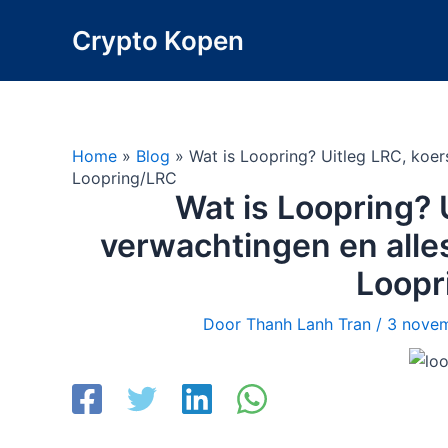
Ga
Crypto Kopen
naar
de
inhoud
Home
»
Blog
»
Wat is Loopring? Uitleg LRC, koer
Loopring/LRC
Wat is Loopring? 
verwachtingen en alle
Loopr
Door
Thanh Lanh Tran
/
3 nove