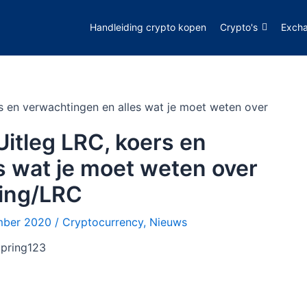
Handleiding crypto kopen
Crypto's
Exch
s en verwachtingen en alles wat je moet weten over
Uitleg LRC, koers en
s wat je moet weten over
ing/LRC
mber 2020
/
Cryptocurrency
,
Nieuws