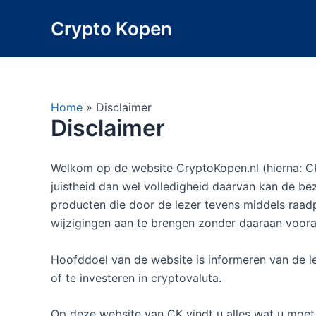
Ga
Crypto Kopen
naar
de
inhoud
Home
»
Disclaimer
Disclaimer
Welkom op de website CryptoKopen.nl (hierna: CK
juistheid dan wel volledigheid daarvan kan de bez
producten die door de lezer tevens middels raadp
wijzigingen aan te brengen zonder daaraan voor
Hoofddoel van de website is informeren van de l
of te investeren in cryptovaluta.
Op deze website van CK vindt u alles wat u moet 