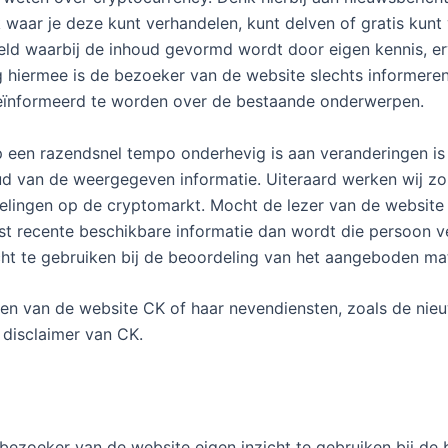
aar je deze kunt verhandelen, kunt delven of gratis kunt v
ld waarbij de inhoud gevormd wordt door eigen kennis, er
ing hiermee is de bezoeker van de website slechts informer
ïnformeerd te worden over de bestaande onderwerpen.
p een razendsnel tempo onderhevig is aan veranderingen is C
oud van de weergegeven informatie. Uiteraard werken wij z
elingen op de cryptomarkt. Mocht de lezer van de website
est recente beschikbare informatie dan wordt die persoon
cht te gebruiken bij de beoordeling van het aangeboden mat
en van de website CK of haar nevendiensten, zoals de nieu
disclaimer van CK.
bezoeker van de website eigen inzicht te gebruiken bij de