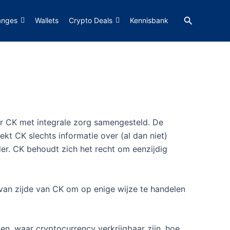
Zoeken
anges
Wallets
Crypto Deals
Kennisbank
or CK met integrale zorg samengesteld. De
kt CK slechts informatie over (al dan niet)
er. CK behoudt zich het recht om eenzijdig
van zijde van CK om op enige wijze te handelen
en, waar cryptocurrency verkrijgbaar zijn, hoe