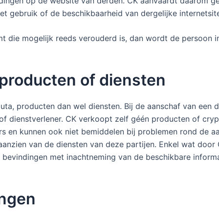
dingen op de website van derden. CK aanvaardt daarom ge
et gebruik of de beschikbaarheid van dergelijke internetsit
t die mogelijk reeds verouderd is, dan wordt de persoon in
 producten of diensten
luta, producten dan wel diensten. Bij de aanschaf van een d
f dienstverlener. CK verkoopt zelf géén producten of cry
s en kunnen ook niet bemiddelen bij problemen rond de aan
aanzien van de diensten van deze partijen. Enkel wat door
n bevindingen met inachtneming van de beschikbare infor
ingen