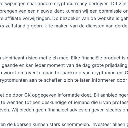
erwijzingen naar andere cryptocurrency bedrijven. Dit zijn 
anbrengen van een nieuwe klant kunnen wij een commissie o
e affiliate verwijzingen. De bezoeker van de website is ge
s zelfstandig gebruik te maken van de diensten van derde 
n significant risico met zich mee. Elke financiële product 
7 gaande en kan ieder moment van de dag grote prijsdali
en wordt om over te gaan tot aankoop van cryptomunten. O
yptomunten aan te schaffen zich te laten informeren door e
et de door CK opgegeven informatie doet. Bij aanbiedingen 
ich te wenden tot een deskundige of iemand die u van profes
ven. Wij bieden geen financieel advies en geven slechts o
l en de koersen kunnen sterk schommelen. Investeer alleen 