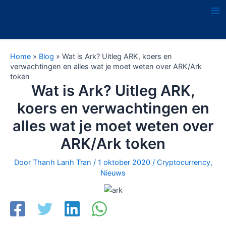
Ga
naar
Ma
de
Me
inhoud
Home
»
Blog
»
Wat is Ark? Uitleg ARK, koers en
verwachtingen en alles wat je moet weten over ARK/Ark
token
Wat is Ark? Uitleg ARK,
koers en verwachtingen en
alles wat je moet weten over
ARK/Ark token
Door
Thanh Lanh Tran
/
1 oktober 2020
/
Cryptocurrency
,
Nieuws