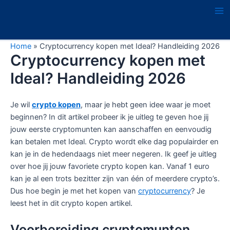
Ga
naar
Ma
de
Me
inhoud
Home
»
Cryptocurrency kopen met Ideal? Handleiding 2026
Cryptocurrency kopen met
Ideal? Handleiding 2026
Je wil
crypto kopen
, maar je hebt geen idee waar je moet
beginnen? In dit artikel probeer ik je uitleg te geven hoe jij
jouw eerste cryptomunten kan aanschaffen en eenvoudig
kan betalen met Ideal. Crypto wordt elke dag populairder en
kan je in de hedendaags niet meer negeren. Ik geef je uitleg
over hoe jij jouw favoriete crypto kopen kan. Vanaf 1 euro
kan je al een trots bezitter zijn van één of meerdere crypto’s.
Dus hoe begin je met het kopen van
cryptocurrency
? Je
leest het in dit crypto kopen artikel.
Voorbereiding cryptomunten