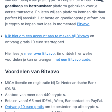
van een partij waar je je crypto wil kopen. Je wil een
veilig
,
goedkoop
en
betrouwbaar
platform gebruiken voor je
eerste transactie. En laten wij een platform kennen die daar
perfect bij aansluit. Het beste en goedkoopste platform om
je crypto te kopen met Ideal is momenteel
Bitvavo
.
Klik hier om een account aan te maken bij Bitvavo
en
ontvang gratis 10 euro starttegoed.
Hier lees je
meer over Bitvavo
. En ontdek hier welke
voordelen je kan ontvangen
met een Bitvavo code
.
Voordelen van Bitvavo
MiCA licentie en registratie bij De Nederlandsche Bank
(DNB).
Aanbod van meer dan 440 crypto’s.
Betalen vanaf €5 met iDEAL, Wero, Bancontact en PayPal.
Ontvang 10 euro gratis
om te besteden op alle crypto’s.