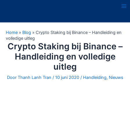
Ga
naar
Ma
de
Me
inhoud
Home
»
Blog
»
Crypto Staking bij Binance – Handleiding en
volledige uitleg
Crypto Staking bij Binance –
Handleiding en volledige
uitleg
Door
Thanh Lanh Tran
/
10 juni 2020
/
Handleiding
,
Nieuws