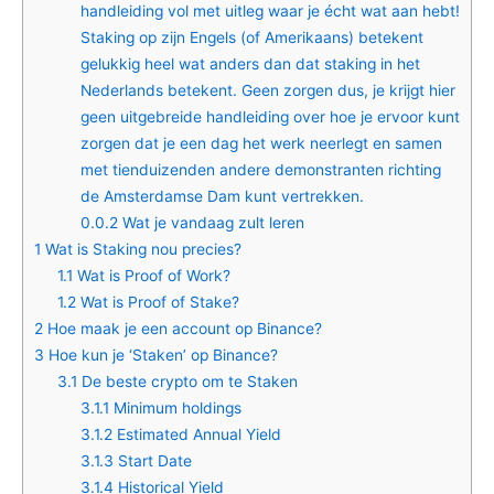
handleiding vol met uitleg waar je écht wat aan hebt!
Staking op zijn Engels (of Amerikaans) betekent
gelukkig heel wat anders dan dat staking in het
Nederlands betekent. Geen zorgen dus, je krijgt hier
geen uitgebreide handleiding over hoe je ervoor kunt
zorgen dat je een dag het werk neerlegt en samen
met tienduizenden andere demonstranten richting
de Amsterdamse Dam kunt vertrekken.
0.0.2
Wat je vandaag zult leren
1
Wat is Staking nou precies?
1.1
Wat is Proof of Work?
1.2
Wat is Proof of Stake?
2
Hoe maak je een account op Binance?
3
Hoe kun je ‘Staken’ op Binance?
3.1
De beste crypto om te Staken
3.1.1
Minimum holdings
3.1.2
Estimated Annual Yield
3.1.3
Start Date
3.1.4
Historical Yield