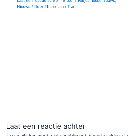
Laat een reactie achter
/
Bitcoin
,
Feitjes
,
leuke nieuws
,
Nieuws
/ Door
Thanh Lanh Tran
Laat een reactie achter
Je e-mailadres wordt niet gepubliceerd.
Vereiste velden zijn