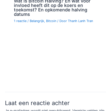
Wat is Bitcoin Halving? En wat voor
invloed heeft dit op de koers en
toekomst? En opkomende halving
datums
1 reactie
/
Belangrijk
,
Bitcoin
/ Door
Thanh Lanh Tran
Laat een reactie achter
Je e-mailadres wordt niet gepubliceerd.
Vereiste velden zijn