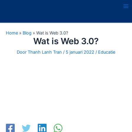
Ga
naar
Ma
de
Me
inhoud
Home
»
Blog
»
Wat is Web 3.0?
Wat is Web 3.0?
Door
Thanh Lanh Tran
/
5 januari 2022
/
Educatie