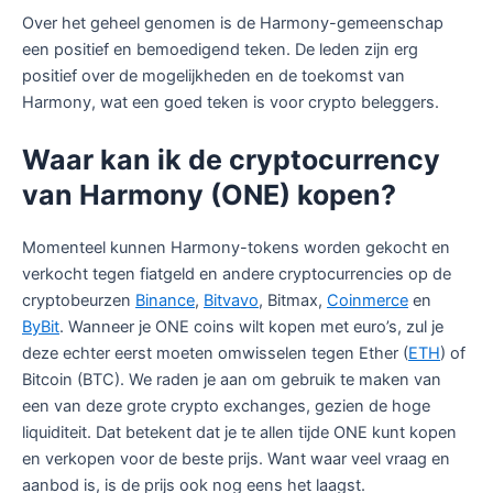
Over het geheel genomen is de Harmony-gemeenschap
een positief en bemoedigend teken. De leden zijn erg
positief over de mogelijkheden en de toekomst van
Harmony, wat een goed teken is voor crypto beleggers.
Waar kan ik de cryptocurrency
van Harmony (ONE) kopen?
Momenteel kunnen Harmony-tokens worden gekocht en
verkocht tegen fiatgeld en andere cryptocurrencies op de
cryptobeurzen
Binance
,
Bitvavo
, Bitmax,
Coinmerce
en
ByBit
. Wanneer je ONE coins wilt kopen met euro’s, zul je
deze echter eerst moeten omwisselen tegen Ether (
ETH
) of
Bitcoin (BTC). We raden je aan om gebruik te maken van
een van deze grote crypto exchanges, gezien de hoge
liquiditeit. Dat betekent dat je te allen tijde ONE kunt kopen
en verkopen voor de beste prijs. Want waar veel vraag en
aanbod is, is de prijs ook nog eens het laagst.