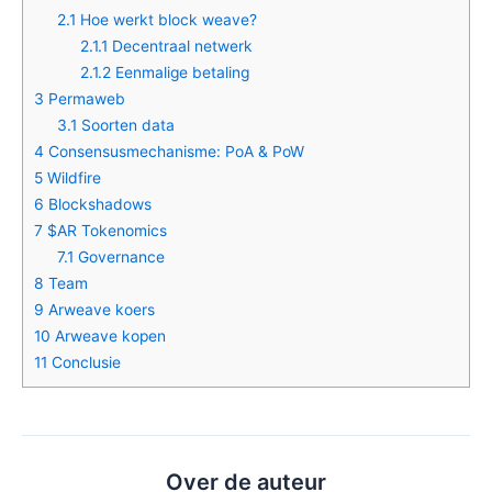
2.1
Hoe werkt block weave?
2.1.1
Decentraal netwerk
2.1.2
Eenmalige betaling
3
Permaweb
3.1
Soorten data
4
Consensusmechanisme: PoA & PoW
5
Wildfire
6
Blockshadows
7
$AR Tokenomics
7.1
Governance
8
Team
9
Arweave koers
10
Arweave kopen
11
Conclusie
Over de auteur