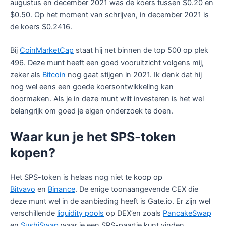
augustus en december 2021 was de koers tussen $0.20 en
$0.50. Op het moment van schrijven, in december 2021 is
de koers $0.2416.
Bij
CoinMarketCap
staat hij net binnen de top 500 op plek
496. Deze munt heeft een goed vooruitzicht volgens mij,
zeker als
Bitcoin
nog gaat stijgen in 2021. Ik denk dat hij
nog wel eens een goede koersontwikkeling kan
doormaken. Als je in deze munt wilt investeren is het wel
belangrijk om goed je eigen onderzoek te doen.
Waar kun je het SPS-token
kopen?
Het SPS-token is helaas nog niet te koop op
Bitvavo
en
Binance
. De enige toonaangevende CEX die
deze munt wel in de aanbieding heeft is Gate.io. Er zijn wel
verschillende
liquidity pools
op DEX’en zoals
PancakeSwap
en
SushiSwap
waar je een SPS-paartje kunt vinden.