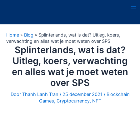
Ga
naar
Ma
de
Me
inhoud
Home
»
Blog
»
Splinterlands, wat is dat? Uitleg, koers,
verwachting en alles wat je moet weten over SPS
Splinterlands, wat is dat?
Uitleg, koers, verwachting
en alles wat je moet weten
over SPS
Door
Thanh Lanh Tran
/
25 december 2021
/
Blockchain
Games
,
Cryptocurrency
,
NFT