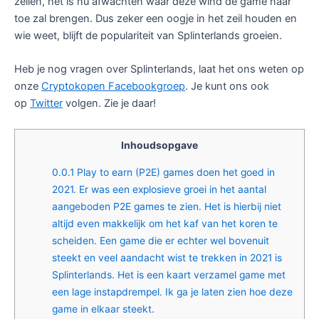
zeilen, het is nu afwachten waar deze wind de game naar
toe zal brengen. Dus zeker een oogje in het zeil houden en
wie weet, blijft de populariteit van Splinterlands groeien.
Heb je nog vragen over Splinterlands, laat het ons weten op
onze
Cryptokopen Facebookgroep
. Je kunt ons ook
op
Twitter
volgen. Zie je daar!
Inhoudsopgave
0.0.1
Play to earn (P2E) games doen het goed in
2021. Er was een explosieve groei in het aantal
aangeboden P2E games te zien. Het is hierbij niet
altijd even makkelijk om het kaf van het koren te
scheiden. Een game die er echter wel bovenuit
steekt en veel aandacht wist te trekken in 2021 is
Splinterlands. Het is een kaart verzamel game met
een lage instapdrempel. Ik ga je laten zien hoe deze
game in elkaar steekt.