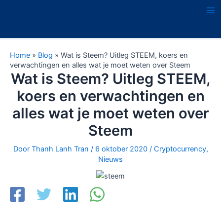
Ga
naar
Ma
de
Me
inhoud
Home
»
Blog
»
Wat is Steem? Uitleg STEEM, koers en
verwachtingen en alles wat je moet weten over Steem
Wat is Steem? Uitleg STEEM,
koers en verwachtingen en
alles wat je moet weten over
Steem
Door
Thanh Lanh Tran
/
6 oktober 2020
/
Cryptocurrency
,
Nieuws