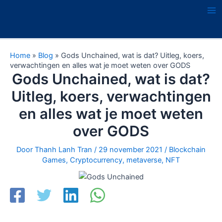
Ga
naar
Ma
de
Me
inhoud
Home
»
Blog
»
Gods Unchained, wat is dat? Uitleg, koers,
verwachtingen en alles wat je moet weten over GODS
Gods Unchained, wat is dat?
Uitleg, koers, verwachtingen
en alles wat je moet weten
over GODS
Door
Thanh Lanh Tran
/
29 november 2021
/
Blockchain
Games
,
Cryptocurrency
,
metaverse
,
NFT