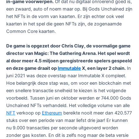
in-game voorwerpen.
Of dat nu digitaal onroerend goed is,
een zwaard, auto of noem maar op. Bij Gods Unchained zijn
het NFTs in de vorm van kaarten. Er zijn echter ook veel
kaarten in het spel die geen NFTs zijn, de zogenaamde
Common Core kaarten.
De game is opgezet door Chris Clay, de voormalige game
director van Magic: The Gathering Arena. Het spel wordt
al door meer 4.5 miljoen geregistreerde spelers gespeeld
en deze game draait op
Immutable
X, een layer 2 chain.
In
juni 2021 was deze overstap naar Immutable X compleet.
Hoe belangrijk deze stap was, om voor een blockchain met
een snellere transactie snelheid te kiezen is het volgende
voorbeeld. Tussen juni en oktober werden er 744.000 Gods
Unchained NFTs verhandeld. Het volledige volume van alle
NFT
verkoop op
Ethereum
bereikte nooit meer dan 420.577
stuks over een periode van maar liefst drie jaar! Er kunnen
nu 9.000 transacties per seconde uitgevoerd worden
zonder gas kosten. En dit is zelfs nog maar de beta versie