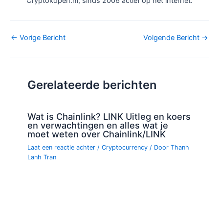
Cryptokopen.nl, sinds 2006 actief op het internet.
Bericht
←
Vorige Bericht
Volgende Bericht
→
navigatie
Gerelateerde berichten
Wat is Chainlink? LINK Uitleg en koers
en verwachtingen en alles wat je
moet weten over Chainlink/LINK
Laat een reactie achter
/
Cryptocurrency
/ Door
Thanh
Lanh Tran