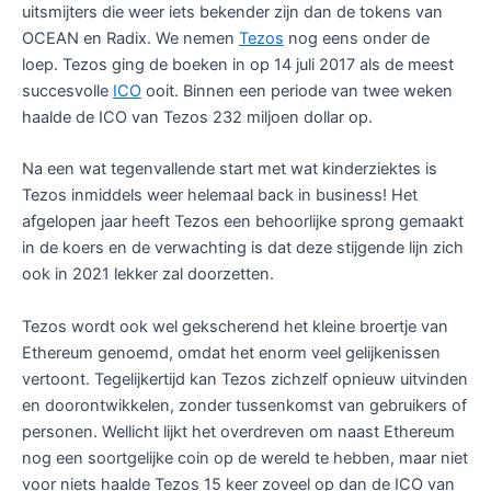
uitsmijters die weer iets bekender zijn dan de tokens van
OCEAN en Radix. We nemen
Tezos
nog eens onder de
loep. Tezos ging de boeken in op 14 juli 2017 als de meest
succesvolle
ICO
ooit. Binnen een periode van twee weken
haalde de ICO van Tezos 232 miljoen dollar op.
Na een wat tegenvallende start met wat kinderziektes is
Tezos inmiddels weer helemaal back in business! Het
afgelopen jaar heeft Tezos een behoorlijke sprong gemaakt
in de koers en de verwachting is dat deze stijgende lijn zich
ook in 2021 lekker zal doorzetten.
Tezos wordt ook wel gekscherend het kleine broertje van
Ethereum genoemd, omdat het enorm veel gelijkenissen
vertoont. Tegelijkertijd kan Tezos zichzelf opnieuw uitvinden
en doorontwikkelen, zonder tussenkomst van gebruikers of
personen. Wellicht lijkt het overdreven om naast Ethereum
nog een soortgelijke coin op de wereld te hebben, maar niet
voor niets haalde Tezos 15 keer zoveel op dan de ICO van