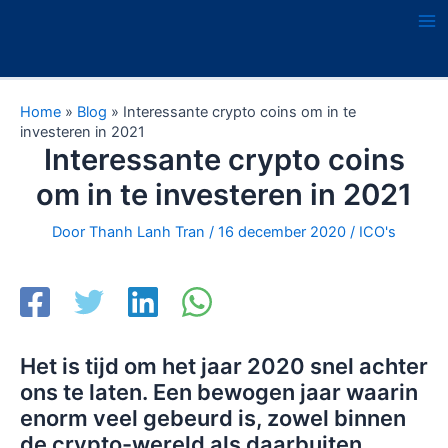
Ga
naar
Ma
de
Me
inhoud
Home
»
Blog
»
Interessante crypto coins om in te
investeren in 2021
Interessante crypto coins
om in te investeren in 2021
Door
Thanh Lanh Tran
/
16 december 2020
/
ICO's
Het is tijd om het jaar 2020 snel achter
ons te laten. Een bewogen jaar waarin
enorm veel gebeurd is, zowel binnen
de crypto-wereld als daarbuiten.