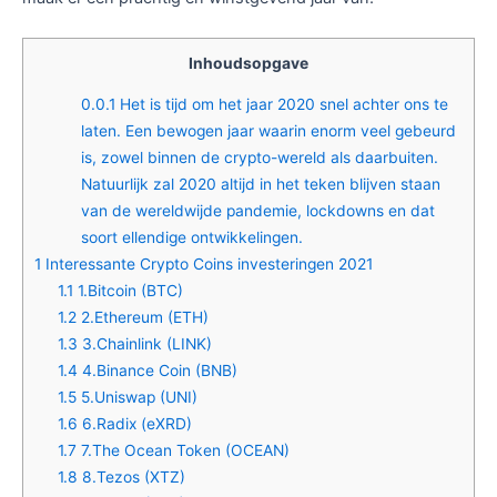
Inhoudsopgave
0.0.1
Het is tijd om het jaar 2020 snel achter ons te
laten. Een bewogen jaar waarin enorm veel gebeurd
is, zowel binnen de crypto-wereld als daarbuiten.
Natuurlijk zal 2020 altijd in het teken blijven staan
van de wereldwijde pandemie, lockdowns en dat
soort ellendige ontwikkelingen.
1
Interessante Crypto Coins investeringen 2021
1.1
1.Bitcoin (BTC)
1.2
2.Ethereum (ETH)
1.3
3.Chainlink (LINK)
1.4
4.Binance Coin (BNB)
1.5
5.Uniswap (UNI)
1.6
6.Radix (eXRD)
1.7
7.The Ocean Token (OCEAN)
1.8
8.Tezos (XTZ)