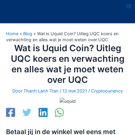
Ga
naar
Ma
de
Me
inhoud
Home
»
Blog
»
Wat is Uquid Coin? Uitleg UQC koers en
verwachting en alles wat je moet weten over UQC
Wat is Uquid Coin? Uitleg
UQC koers en verwachting
en alles wat je moet weten
over UQC
Door
Thanh Lanh Tran
/
12 mei 2021
/
Cryptocurrency
Betaal jij in de winkel wel eens met