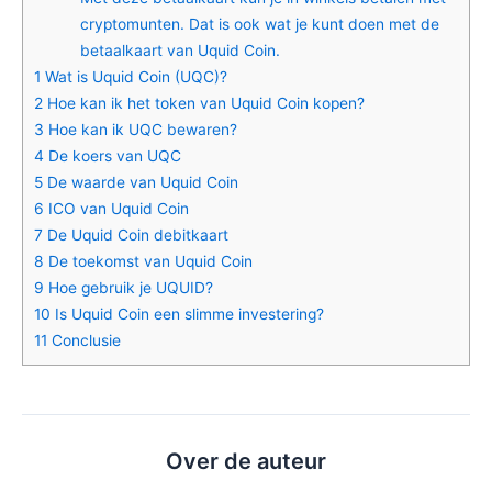
cryptomunten. Dat is ook wat je kunt doen met de
betaalkaart van Uquid Coin.
1
Wat is Uquid Coin (UQC)?
2
Hoe kan ik het token van Uquid Coin kopen?
3
Hoe kan ik UQC bewaren?
4
De koers van UQC
5
De waarde van Uquid Coin
6
ICO van Uquid Coin
7
De Uquid Coin debitkaart
8
De toekomst van Uquid Coin
9
Hoe gebruik je UQUID?
10
Is Uquid Coin een slimme investering?
11
Conclusie
Over de auteur