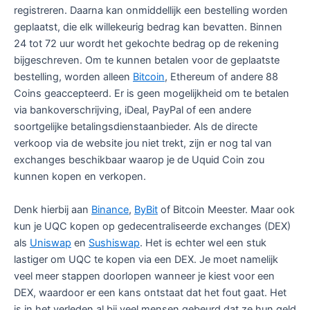
registreren. Daarna kan onmiddellijk een bestelling worden
geplaatst, die elk willekeurig bedrag kan bevatten. Binnen
24 tot 72 uur wordt het gekochte bedrag op de rekening
bijgeschreven. Om te kunnen betalen voor de geplaatste
bestelling, worden alleen
Bitcoin
, Ethereum of andere 88
Coins geaccepteerd. Er is geen mogelijkheid om te betalen
via bankoverschrijving, iDeal, PayPal of een andere
soortgelijke betalingsdienstaanbieder. Als de directe
verkoop via de website jou niet trekt, zijn er nog tal van
exchanges beschikbaar waarop je de Uquid Coin zou
kunnen kopen en verkopen.
Denk hierbij aan
Binance
,
ByBit
of Bitcoin Meester. Maar ook
kun je UQC kopen op gedecentraliseerde exchanges (DEX)
als
Uniswap
en
Sushiswap
. Het is echter wel een stuk
lastiger om UQC te kopen via een DEX. Je moet namelijk
veel meer stappen doorlopen wanneer je kiest voor een
DEX, waardoor er een kans ontstaat dat het fout gaat. Het
is in het verleden al bij veel mensen gebeurd dat ze hun geld