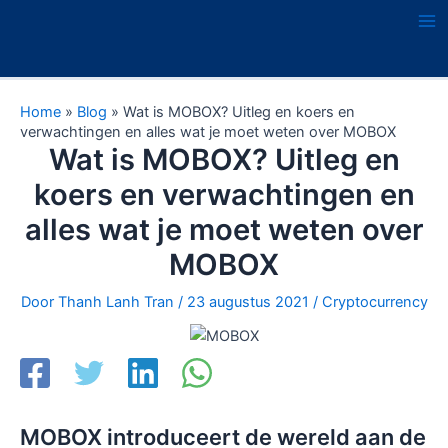
Ga
naar
Ma
de
Me
inhoud
Home
»
Blog
»
Wat is MOBOX? Uitleg en koers en
verwachtingen en alles wat je moet weten over MOBOX
Wat is MOBOX? Uitleg en
koers en verwachtingen en
alles wat je moet weten over
MOBOX
Door
Thanh Lanh Tran
/
23 augustus 2021
/
Cryptocurrency
MOBOX introduceert de wereld aan de