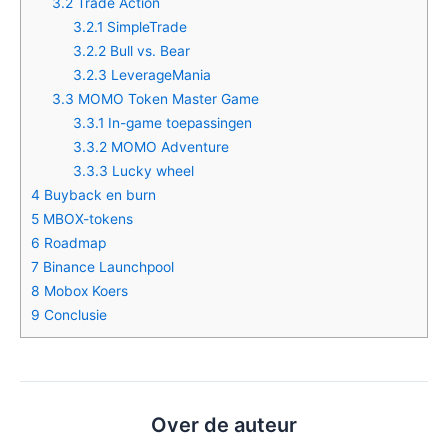
3.2
Trade Action
3.2.1
SimpleTrade
3.2.2
Bull vs. Bear
3.2.3
LeverageMania
3.3
MOMO Token Master Game
3.3.1
In-game toepassingen
3.3.2
MOMO Adventure
3.3.3
Lucky wheel
4
Buyback en burn
5
MBOX-tokens
6
Roadmap
7
Binance Launchpool
8
Mobox Koers
9
Conclusie
Over de auteur