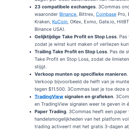
23 compatibele exchanges
. 3Commas onde
waaronder
Binance
, Bittrex,
Coinbase
Pro, 
Kraken,
KuCoin
, OKex, Exmo, Gate.io, HitB
Binance USA).
Gelijktijdige Take Profit en Stop Loss
. Pas
zodat je winst kunt maken of verliezen kun
Trailing Take Profit en Stop Loss
. Pas de s
Take Profit en Stop Loss, zodat de limiete
stijgt.
Verkoop munten op specifieke manieren
Verkoop bijvoorbeeld de helft van je munt
tegen $11.500. 3Commas laat je toe deze op
TradingView
signalen en grafieken
. 3Comm
en TradingView signalen weer te geven in é
Paper Trading
. 3Commas heeft een paper t
handelsmogelijkheden van het platform voll
trading activeert met het gratis 3-dagen a