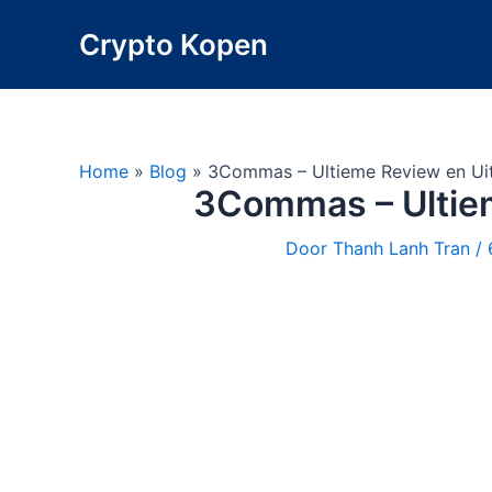
Ga
Crypto Kopen
naar
de
inhoud
Home
»
Blog
»
3Commas – Ultieme Review en Ui
3Commas – Ultiem
Door
Thanh Lanh Tran
/