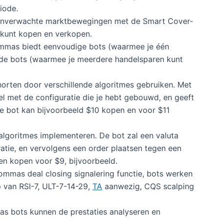
iode.
t onverwachte marktbewegingen met de Smart Cover-
kunt kopen en verkopen.
mmas biedt eenvoudige bots (waarmee je één
de bots (waarmee je meerdere handelsparen kunt
orten door verschillende algoritmes gebruiken. Met
l met de configuratie die je hebt gebouwd, en geeft
De bot kan bijvoorbeeld $10 kopen en voor $11
lgoritmes implementeren. De bot zal een valuta
tie, en vervolgens een order plaatsen tegen een
 en kopen voor $9, bijvoorbeeld.
ommas deal closing signalering functie, bots werken
p van RSI-7, ULT-7-14-29,
TA
aanwezig, CQS scalping
s bots kunnen de prestaties analyseren en