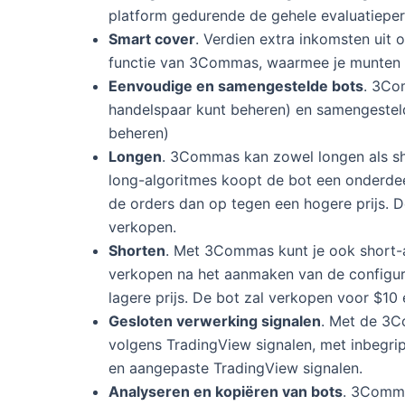
platform gedurende de gehele evaluatieper
Smart cover
. Verdien extra inkomsten ui
functie van 3Commas, waarmee je munten 
Eenvoudige en samengestelde bots
. 3Co
handelspaar kunt beheren) en samengestel
beheren)
Longen
. 3Commas kan zowel longen als sh
long-algoritmes koopt de bot een onderdee
de orders dan op tegen een hogere prijs. 
verkopen.
Shorten
. Met 3Commas kunt je ook short-a
verkopen na het aanmaken van de configura
lagere prijs. De bot zal verkopen voor $10
Gesloten verwerking signalen
. Met de 3C
volgens TradingView signalen, met inbegri
en aangepaste TradingView signalen.
Analyseren en kopiëren van bots
. 3Comma