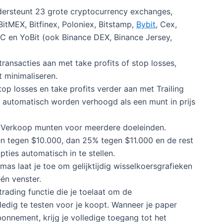
rsteunt 23 grote cryptocurrency exchanges,
BitMEX, Bitfinex, Poloniex, Bitstamp,
Bybit
, Cex,
TC en YoBit (ook Binance DEX, Binance Jersey,
 transacties aan met take profits of stop losses,
t minimaliseren.
top losses en take profits verder aan met Trailing
n automatisch worden verhoogd als een munt in prijs
. Verkoop munten voor meerdere doeleinden.
en tegen $10.000, dan 25% tegen $11.000 en de rest
ties automatisch in te stellen.
as laat je toe om gelijktijdig wisselkoersgrafieken
én venster.
rading functie die je toelaat om de
edig te testen voor je koopt. Wanneer je paper
bonnement, krijg je volledige toegang tot het