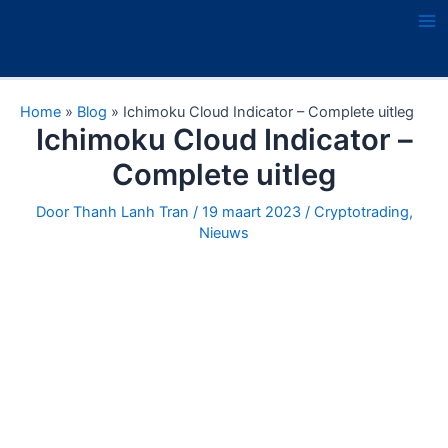
Ga
naar
Ma
de
Me
inhoud
Home
»
Blog
»
Ichimoku Cloud Indicator – Complete uitleg
Ichimoku Cloud Indicator –
Complete uitleg
Door
Thanh Lanh Tran
/
19 maart 2023
/
Cryptotrading
,
Nieuws