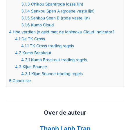
3.1.3
Chikou Span(rode losse lijn)
3.1.4
Senkou Span A (groene vaste lijn)
3.1.5
Senkou Span B (rode vaste lijn)
3.1.6
Kumo Cloud
4
Hoe verdien je geld met de Ichimoku Cloud Indicator?
4.1
De TK Cross
4.1.1
TK Cross trading regels
4.2
Kumo Breakout
4.2.1
Kumo Breakout trading regels
4.3
Kijun Bounce
4.3.1
Kijun Bounce trading regels
5
Conclusie
Over de auteur
Thanh Lanh Tran