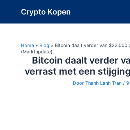
Ga
Crypto Kopen
naar
de
inhoud
Home
»
Blog
»
Bitcoin daalt verder van $22.000 
(Marktupdate)
Bitcoin daalt verder 
verrast met een stijgin
Door
Thanh Lanh Tran
/
9